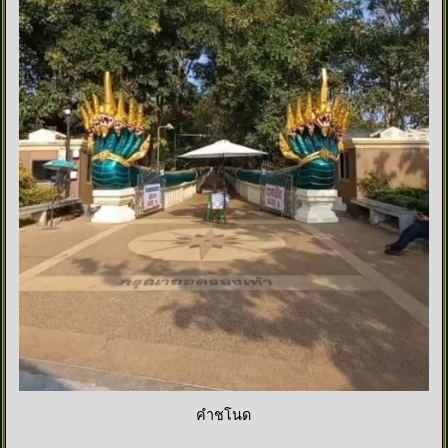
คำชโนด