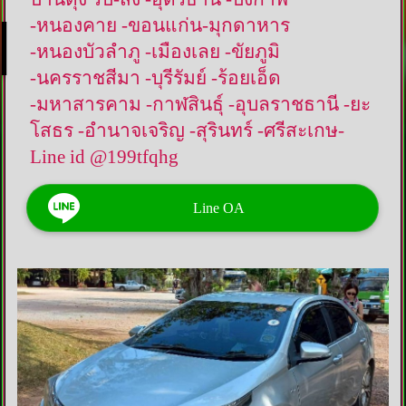
-หนองคาย -ขอนแก่น-มุกดาหาร
-หนองบัวลำภู -เมืองเลย -ขัยภูมิ
-นครราชสีมา -บุรีรัมย์ -ร้อยเอ็ด
-มหาสารคาม -กาฬสินธุ์ -อุบลราชธานี -ยะ
โสธร -อำนาจเจริญ -สุรินทร์ -ศรีสะเกษ-
Line id @199tfqhg
Line OA